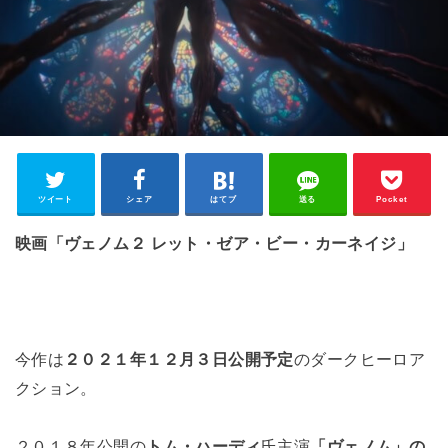
ツイート
シェア
はてブ
送る
Pocket
映画「ヴェノム２ レット・ゼア・ビー・カーネイジ」
今作は
２０２１年１２月３日公開予定
のダークヒーロア
クション。
２０１８年公開の
トム・ハーディ
氏主演
「ヴェノム」の