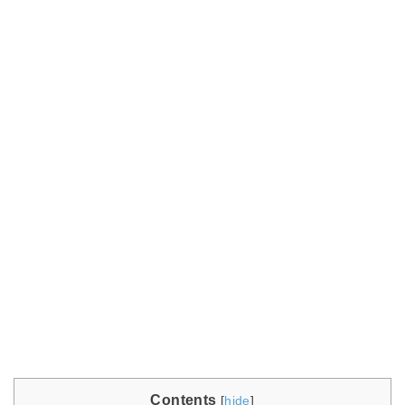
Contents
[
hide
]