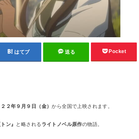
Pocket
はてブ
送る
０２２年９月９日（金）
から全国で上映されます。
夏トン』
と略される
ライトノベル原作
の物語。