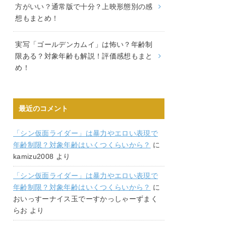
方がいい？通常版で十分？上映形態別の感
想もまとめ！
実写「ゴールデンカムイ」は怖い？年齢制
限ある？対象年齢も解説！評価感想もまと
め！
最近のコメント
「シン仮面ライダー」は暴力やエロい表現で
年齢制限？対象年齢はいくつくらいから？
に
kamizu2008
より
「シン仮面ライダー」は暴力やエロい表現で
年齢制限？対象年齢はいくつくらいから？
に
おいっすーナイス玉でーすかっしゃーずまく
らお
より