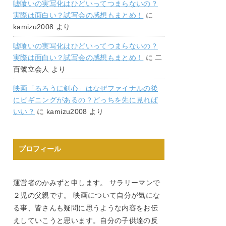
嘘喰いの実写化はひどいってつまらないの？
実際は面白い？試写会の感想もまとめ！
に
kamizu2008
より
嘘喰いの実写化はひどいってつまらないの？
実際は面白い？試写会の感想もまとめ！
に
二
百號立会人
より
映画「るろうに剣心」はなぜファイナルの後
にビギニングがあるの？どっちを先に見れば
いい？
に
kamizu2008
より
プロフィール
運営者のかみずと申します。 サラリーマンで
２児の父親です。 映画について自分が気にな
る事、皆さんも疑問に思うような内容をお伝
えしていこうと思います。自分の子供達の反