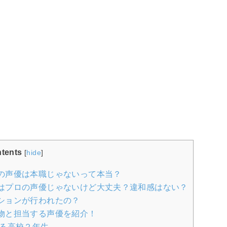
tents
[
hide
]
の声優は本職じゃないって本当？
はプロの声優じゃないけど大丈夫？違和感はない？
ションが行われたの？
物と担当する声優を紹介！
る高校２年生