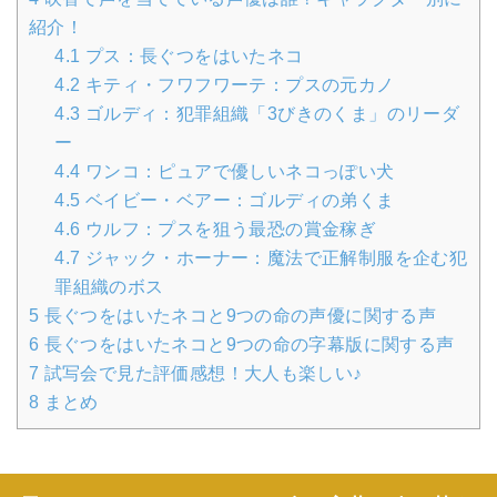
紹介！
4.1
プス：長ぐつをはいたネコ
4.2
キティ・フワフワーテ：プスの元カノ
4.3
ゴルディ：犯罪組織「3びきのくま」のリーダ
ー
4.4
ワンコ：ピュアで優しいネコっぽい犬
4.5
ベイビー・ベアー：ゴルディの弟くま
4.6
ウルフ：プスを狙う最恐の賞金稼ぎ
4.7
ジャック・ホーナー：魔法で正解制服を企む犯
罪組織のボス
5
長ぐつをはいたネコと9つの命の声優に関する声
6
長ぐつをはいたネコと9つの命の字幕版に関する声
7
試写会で見た評価感想！大人も楽しい♪
8
まとめ