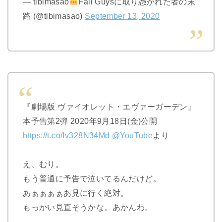
— tibimasao
Fall Guysに取り憑かれた者の末
路 (@tibimasao)
September 13, 2020
『劇場版 ヴァイオレット・エヴァーガーデン』
本予告第2弾 2020年9月18日(金)公開
https://t.co/Iv328N34Md
@YouTube
より
え、むり。
もう普通に予告で泣いてるんだけど。
あぁぁぁぁあ見に行く絶対。
もっかい見直そうかな。あかんわ。