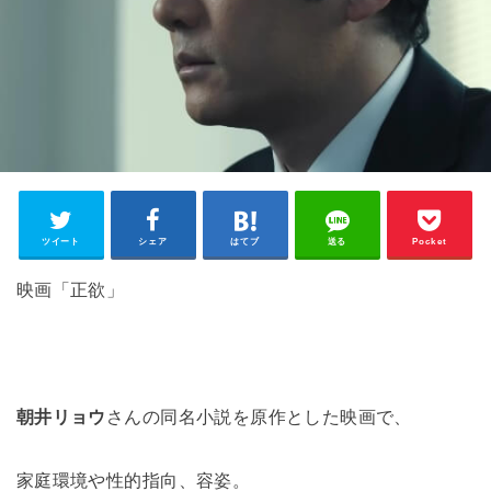
ツイート
シェア
はてブ
送る
Pocket
映画「正欲」
朝井リョウ
さんの同名小説を原作とした映画で、
家庭環境や性的指向、容姿。