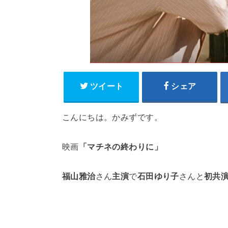
ツイート
シェア
こんにちは。かみずです。
映画
「マチネの終わりに」
福山雅治
さん
主演
で
石田ゆり子
さんと
初共