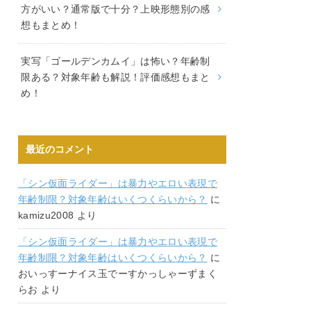
方がいい？通常版で十分？上映形態別の感
想もまとめ！
実写「ゴールデンカムイ」は怖い？年齢制
限ある？対象年齢も解説！評価感想もまと
め！
最近のコメント
「シン仮面ライダー」は暴力やエロい表現で
年齢制限？対象年齢はいくつくらいから？
に
kamizu2008
より
「シン仮面ライダー」は暴力やエロい表現で
年齢制限？対象年齢はいくつくらいから？
に
おいっすーナイス玉でーすかっしゃーずまく
らお
より