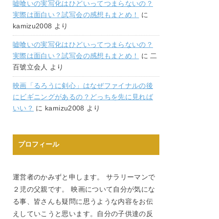
嘘喰いの実写化はひどいってつまらないの？
実際は面白い？試写会の感想もまとめ！
に
kamizu2008
より
嘘喰いの実写化はひどいってつまらないの？
実際は面白い？試写会の感想もまとめ！
に
二
百號立会人
より
映画「るろうに剣心」はなぜファイナルの後
にビギニングがあるの？どっちを先に見れば
いい？
に
kamizu2008
より
プロフィール
運営者のかみずと申します。 サラリーマンで
２児の父親です。 映画について自分が気にな
る事、皆さんも疑問に思うような内容をお伝
えしていこうと思います。自分の子供達の反