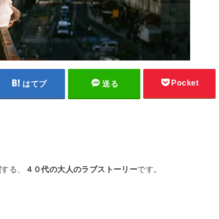
Pocket
はてブ
送る
演
する、
４０代の大人のラブストーリー
です。