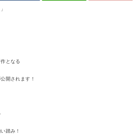
ド」
新作となる
が公開されます！
め
揃い踏み！