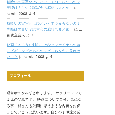
嘘喰いの実写化はひどいってつまらないの？
実際は面白い？試写会の感想もまとめ！
に
kamizu2008
より
嘘喰いの実写化はひどいってつまらないの？
実際は面白い？試写会の感想もまとめ！
に
二
百號立会人
より
映画「るろうに剣心」はなぜファイナルの後
にビギニングがあるの？どっちを先に見れば
いい？
に
kamizu2008
より
プロフィール
運営者のかみずと申します。 サラリーマンで
２児の父親です。 映画について自分が気にな
る事、皆さんも疑問に思うような内容をお伝
えしていこうと思います。自分の子供達の反