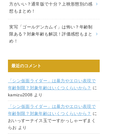
方がいい？通常版で十分？上映形態別の感
想もまとめ！
実写「ゴールデンカムイ」は怖い？年齢制
限ある？対象年齢も解説！評価感想もまと
め！
最近のコメント
「シン仮面ライダー」は暴力やエロい表現で
年齢制限？対象年齢はいくつくらいから？
に
kamizu2008
より
「シン仮面ライダー」は暴力やエロい表現で
年齢制限？対象年齢はいくつくらいから？
に
おいっすーナイス玉でーすかっしゃーずまく
らお
より