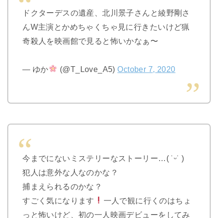
ドクターデスの遺産、北川景子さんと綾野剛さ
んW主演とかめちゃくちゃ見に行きたいけど猟
奇殺人を映画館で見ると怖いかなぁ〜
— ゆか
(@T_Love_A5)
October 7, 2020
今までにないミステリーなストーリー…( ˙ᵕ˙ )
犯人は意外な人なのかな？
捕まえられるのかな？
すごく気になります
一人で観に行くのはちょ
っと怖いけど、初の一人映画デビューをしてみ