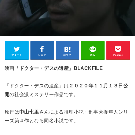
ツイート
シェア
はてブ
送る
Pocket
映画「ドクター・デスの遺産」BLACKFILE
「ドクター・デスの遺産」は
２０２０年１１月１３日公
開
の社会派ミステリー作品です。
原作は
中山七里
さんによる推理小説・刑事犬養隼人シリ
ーズ第４作となる同名小説です。