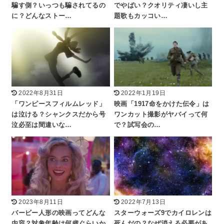
騙す側？いっつも騙されてるの
でやばい？クオリティ凄いし主
に？どんなストー…
題歌もカッコい…
2022年8月31日
2022年1月19日
「ワンピースフィルムレッド」
映画「1917命をかけた伝令」は
は泣ける？シャンクスだから号
ワンカット撮影がヤバイって何
泣必至は間違いな…
で？試写会の…
2023年8月11日
2022年7月13日
バービー人形の映画ってどんな
スターウォーズ9でカイロレンは
内容？対象年齢は何歳ぐらいか
死んだの？なぜ消える必要があ