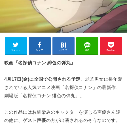
ツイート
シェア
はてブ
送る
Pocket
映画「名探偵コナン 緋色の弾丸」
4月17日(金)に全国で公開される予定
、老若男女に長年愛
されている人気アニメ映画「名探偵コナン」の最新作、
劇場版「名探偵コナン 緋色の弾丸」。
この作品にはお馴染みのキャクターを演じる声優さん達
の他に、
ゲスト声優
の方が出演されるのそうなのです。