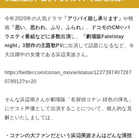
今年2020年の人気ドラマ
「アリバイ崩し承ります」
や映
画
「思い、思われ、ふり、ふられ」
、
ドコモのCM
や
バ
ラエティ番組などに多数出演
し、
「劇場版Fate/stay
night」3部作の主題歌PV
に出演して話題になるなど、今
大活躍中の女優である浜辺美波さん。
https://twitter.com/conan_movie/status/1227397407287
078912?s=20
そんな浜辺南さんが劇場版「名探偵コナン 緋色の弾丸」
にゲスト声優として出演することについて、個人的な見
解といたしましては、
・コナンの大ファンだという浜辺美波さんはどんな演技