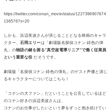
https://twitter.com/conan_movie/status/1227396907674
136576?s=20
しかも、浜辺美波さんが演じることとなる映画のキャラ
クター、
石岡エリー
は「劇場版名探偵コナン 緋色の弾
丸」の
物語の鍵を握る“真空超電導リニア“で働く従業員
という重要な役
だそうです。
劇場版「名探偵コナン 緋色の弾丸」のゲスト声優と演じ
るキャラクターについてはこちら！
「コナンの大ファン」だということを公言しているほど
のコナン好きの浜辺美波さんは、
コナンのお仕事がしたいという夢をずっと抱き続けてい