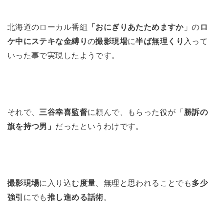
北海道のローカル番組
「おにぎりあたためますか」
の
ロ
ケ中にステキな金縛り
の
撮影現場
に
半ば無理くり
入って
いった事で実現したようです。
それで、
三谷幸喜監督
に頼んで、もらった役が「
勝訴の
旗を持つ男」
だったというわけです。
撮影現場
に入り込む
度量
、無理と思われることでも
多少
強引
にでも
推し進める話術
。