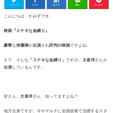
ツイート
シェア
はてブ
送る
Pocket
こんにちは。かみずです。
映画『ステキな金縛り』
豪華
な
俳優陣
が
出演
され
評判の映画
ですよね。
さて、そんな
「ステキな金縛り」
ですが、
大泉洋
さんが
出演
しているんです。
皆さん、
大泉洋
さん、知ってますよね？
地方出身ですが、今やマルチに全国規模で活躍するスタ