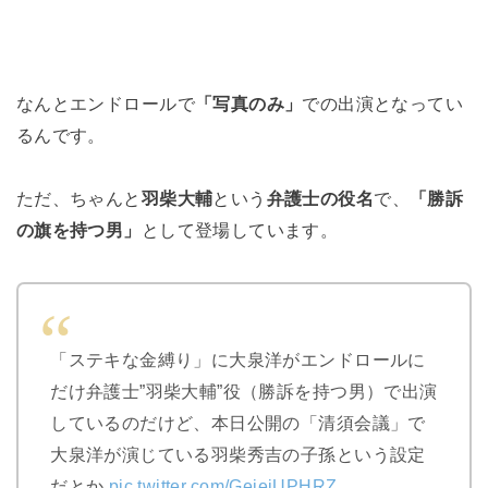
なんとエンドロールで
「写真のみ」
での出演となってい
るんです。
ただ、ちゃんと
羽柴大輔
という
弁護士の役名
で、
「勝訴
の旗を持つ男」
として登場しています。
「ステキな金縛り」に大泉洋がエンドロールに
だけ弁護士”羽柴大輔”役（勝訴を持つ男）で出演
しているのだけど、本日公開の「清須会議」で
大泉洋が演じている羽柴秀吉の子孫という設定
だとか
pic.twitter.com/GeiejUPHRZ