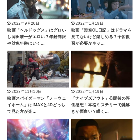
2022年9月26日
2022年1月19日
映画「ヘルドッグス」はグロい
映画「架空OL日記」はドラマを
し岡田准一がエロい？年齢制限
見てないけど楽しめる？予習復
や対象年齢はいく…
習が必要かネッ…
2023年11月10日
2022年1月19日
映画スパイダーマン「ノーウェ
「ナイブズアウト」公開後の評
イホーム」はIMAXと4Dどっち
価感想！本格ミステリーで謎解
で見た方が楽…
きが面白い？眠く…