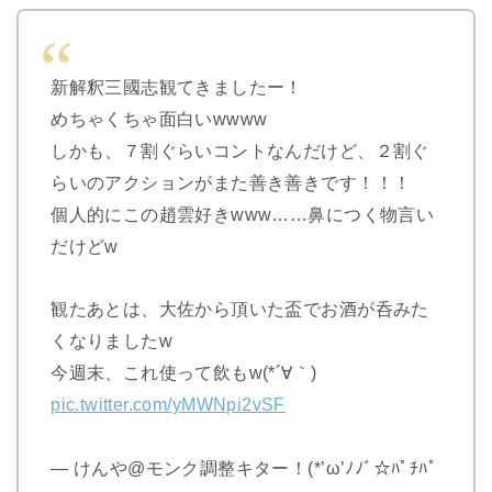
新解釈三國志観てきましたー！
めちゃくちゃ面白いwwww
しかも、７割ぐらいコントなんだけど、２割ぐ
らいのアクションがまた善き善きです！！！
個人的にこの趙雲好きwww……鼻につく物言い
だけどw
観たあとは、大佐から頂いた盃でお酒が呑みた
くなりましたw
今週末、これ使って飲もw(*´∀｀)
pic.twitter.com/yMWNpi2vSF
— けんや@モンク調整キター！(*’ω’ﾉﾉﾞ☆ﾊﾟﾁﾊﾟ