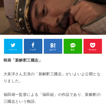
ツイート
シェア
はてブ
送る
Pocket
映画「新解釈三國志」
大泉洋さん主演の「新解釈三國志」がいよいよ公開とな
りました。
福田雄一監督による「福田組」の作品であり、新解釈の
三國志という物語。