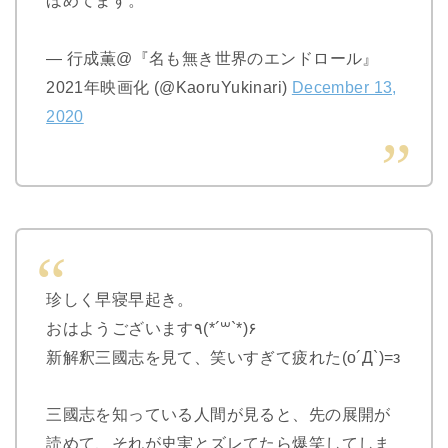
— 行成薫@『名も無き世界のエンドロール』
2021年映画化 (@KaoruYukinari)
December 13,
2020
珍しく早寝早起き。
おはようございます٩(*´꒳`*)۶
新解釈三國志を見て、笑いすぎて疲れた(o´Д`)=з
三國志を知っている人間が見ると、先の展開が
読めて、それが史実とズレてたら爆笑してしま