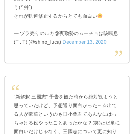
う(*´艸`)
それが軌道修正するからとても面白い
— ヅラ売りのルカ@夜勤勢のムーチョは咳喘息
(T . T) (@shino_luca)
December 13, 2020
“新解釈 三國志” 予告を観た時から絶対観ようと
思っていたけど、予想通り面白かった～☆出て
る人が豪華というのも◎小栗君てあんなにはっ
ちゃける役やったことあったかな？(笑)ただ単に
面白いだけじゃなく、三國志について更に知り