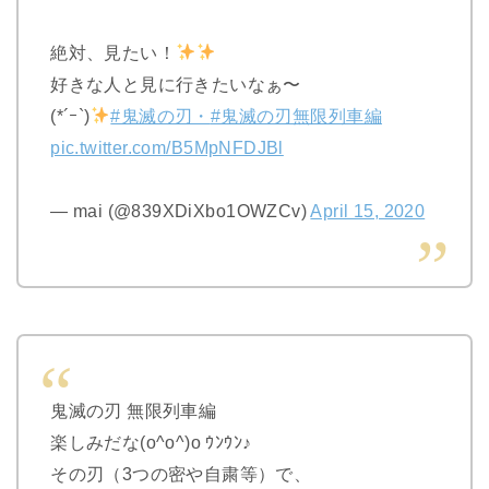
絶対、見たい！
好きな人と見に行きたいなぁ〜
(*´ｰ`)
#鬼滅の刃・
#鬼滅の刃無限列車編
pic.twitter.com/B5MpNFDJBl
— mai (@839XDiXbo1OWZCv)
April 15, 2020
鬼滅の刃 無限列車編
楽しみだな(o^o^)o ｳﾝｳﾝ♪
その刃（3つの密や自粛等）で、