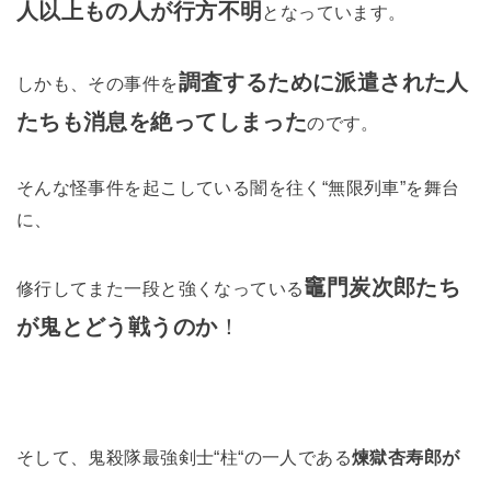
人以上もの人が行方不明
となっています。
調査するために派遣された人
しかも、その事件を
たちも消息を絶ってしまった
のです。
そんな怪事件を起こしている闇を往く“無限列車”を舞台
に、
竈門炭次郎たち
修行してまた一段と強くなっている
が鬼とどう戦うのか
！
そして、鬼殺隊最強剣士“柱“の一人である
煉獄杏寿郎が