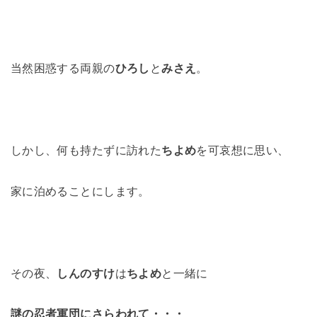
当然困惑する両親の
ひろし
と
みさえ
。
しかし、何も持たずに訪れた
ちよめ
を可哀想に思い、
家に泊めることにします。
その夜、
しんのすけ
は
ちよめ
と一緒に
謎の忍者軍団にさらわれて・・・