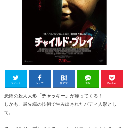
ツイート
シェア
はてブ
送る
Pocket
恐怖の殺人人形
「チャッキー」
が帰ってくる！
しかも、最先端の技術で生み出されたバディ人形とし
て。