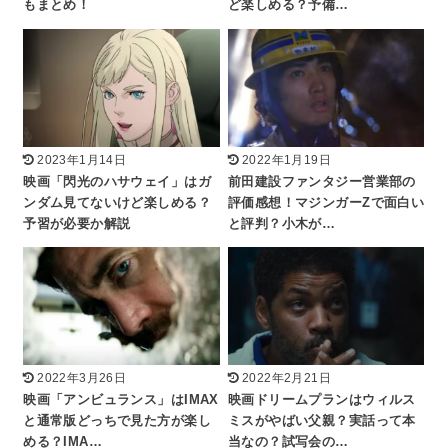
もまとめ！
ど楽しめる？予備…
2023年1月14日
2022年1月19日
映画「閃光のハサウェイ」はガ
前田建設ファンタジー営業部の
ンダム見てないけど楽しめる？
評価感想！マジンガーZで面白い
予習が必要か解説
と評判？小木が…
2022年3月26日
2022年2月21日
映画「アンビュランス」はIMAX
映画ドリームプランはウィルス
と通常版どっちで見た方が楽し
ミスがやばい父親？実話って本
める？IMA…
当なの？試写会の…