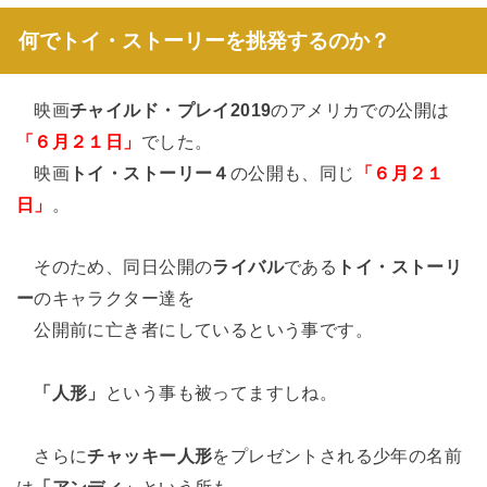
何でトイ・ストーリーを挑発するのか？
映画
チャイルド・プレイ2019
のアメリカでの公開は
「６月２１日」
でした。
映画
トイ・ストーリー４
の公開も、同じ
「６月２１
日」
。
そのため、同日公開の
ライバル
である
トイ・ストーリ
ー
のキャラクター達を
公開前に亡き者にしているという事です。
「人形」
という事も被ってますしね。
さらに
チャッキー人形
をプレゼントされる少年の名前
は
「アンディ」
という所も