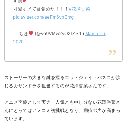
す笑
可愛すぎて目覚めた！！！
#花澤香菜
pic.twitter.com/aeFm6vbEmg
— ちほ
(@vo9VMw2yOXfZSfL)
March 16,
2020
ストーリーの大きな鍵を握るエラ・ジェイ・バスコが演
じるカサンドラを担当するのが花澤香菜さんです。
アニメ声優として実力・人気とも申し分ない花澤香菜さ
んにとってはアメコミ初挑戦となり、期待の声が高まっ
ています。