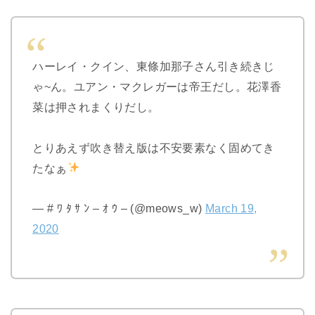
ハーレイ・クイン、東條加那子さん引き続きじ
ゃ~ん。ユアン・マクレガーは帝王だし。花澤香
菜は押されまくりだし。
とりあえず吹き替え版は不安要素なく固めてき
たなぁ
— # ﾜ ﾀ ｻ ﾝ – ｵ ｳ – (@meows_w)
March 19,
2020