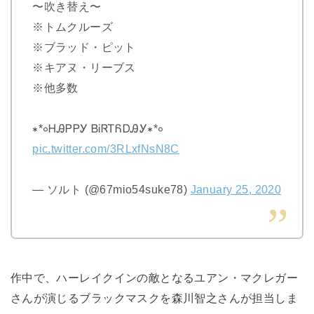
〜吹き替え〜
※トムクルーズ
※ブラッド・ピット
※キアヌ・リーブス
※他多数
∗*∘ᎻᎯᏢᏢᎩ ᏴᎥᏒᎢᏲᎠᎯᎩ∗*∘
pic.twitter.com/3RLxfNsN8C
— ソルト (@67mio54suke78)
January 25, 2020
作中で、ハーレイクインの敵となるユアン・マクレガー
さんが演じるブラックマスクを森川智之さんが担当しま