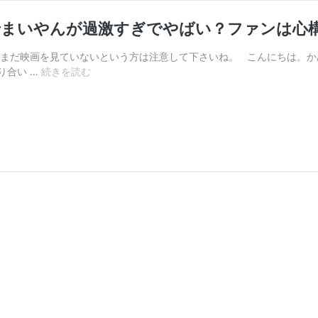
でまいやんが過激すぎでやばい？ファンは心
 まだ映画を見ていないという方は注意して下さいね。 こんにちは。か
映
り合い …
続きを読む
画
「ス
マ
ホ
を
落
と
し
た
だ
け
な
の
に
2」
で